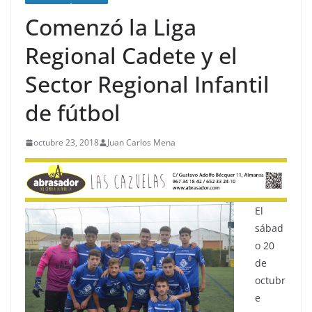
Comenzó la Liga
Regional Cadete y el
Sector Regional Infantil
de fútbol
octubre 23, 2018
Juan Carlos Mena
El
sábad
o 20
de
octubr
e