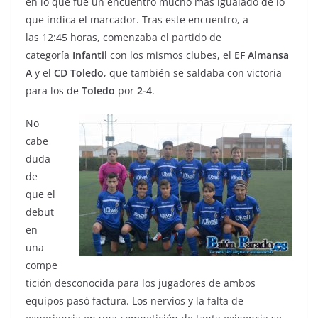
en lo que fue un encuentro mucho más igualado de lo
que indica el marcador. Tras este encuentro, a
las 12:45 horas, comenzaba el partido de
categoría
Infantil
con los mismos clubes, el
EF Almansa
A
y el
CD Toledo
, que también se saldaba con victoria
para los de
Toledo
por
2-4
.
No
cabe
duda
de
que el
debut
en
una
compe
tición desconocida para los jugadores de ambos
equipos pasó factura. Los nervios y la falta de