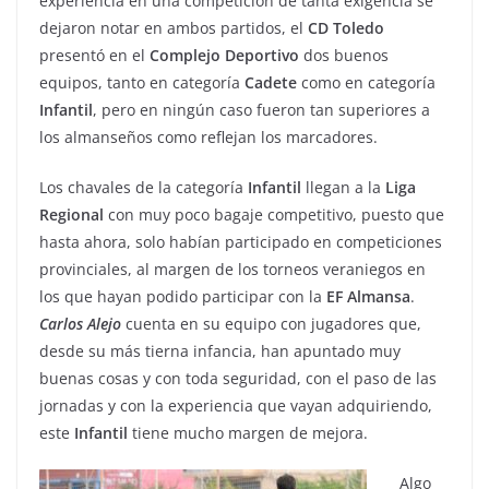
experiencia en una competición de tanta exigencia se
dejaron notar en ambos partidos, el
CD Toledo
presentó en el
Complejo Deportivo
dos buenos
equipos, tanto en categoría
Cadete
como en categoría
Infantil
, pero en ningún caso fueron tan superiores a
los almanseños como reflejan los marcadores.
Los chavales de la categoría
Infantil
llegan a la
Liga
Regional
con muy poco bagaje competitivo, puesto que
hasta ahora, solo habían participado en competiciones
provinciales, al margen de los torneos veraniegos en
los que hayan podido participar con la
EF
Almansa
.
Carlos
Alejo
cuenta en su equipo con jugadores que,
desde su más tierna infancia, han apuntado muy
buenas cosas y con toda seguridad, con el paso de las
jornadas y con la experiencia que vayan adquiriendo,
este
Infantil
tiene mucho margen de mejora.
Algo