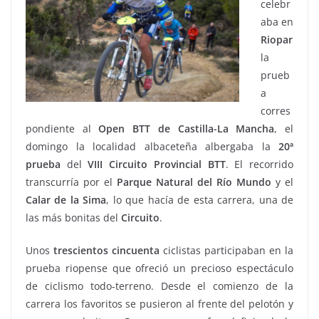
celebr
aba en
Riopar
la
prueb
a
corres
pondiente al
Open BTT de Castilla-La
Mancha
, el
domingo la localidad albaceteña albergaba la
20ª
prueba
del
VIII Circuito Provincial
BTT
. El recorrido
transcurría por el
Parque Natural del Río Mundo
y el
Calar de la
Sima
, lo que hacía de esta carrera, una de
las más bonitas del
Circuito
.
Unos
trescientos
cincuenta
ciclistas participaban en la
prueba riopense que ofreció un precioso espectáculo
de ciclismo todo-terreno. Desde el comienzo de la
carrera los favoritos se pusieron al frente del pelotón y