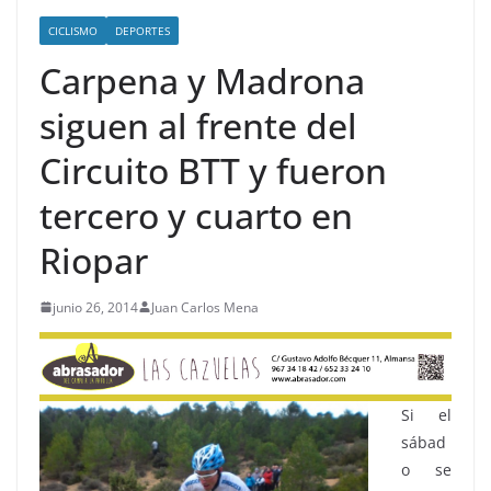
CICLISMO
DEPORTES
Carpena y Madrona
siguen al frente del
Circuito BTT y fueron
tercero y cuarto en
Riopar
junio 26, 2014
Juan Carlos Mena
Si el
sábad
o se