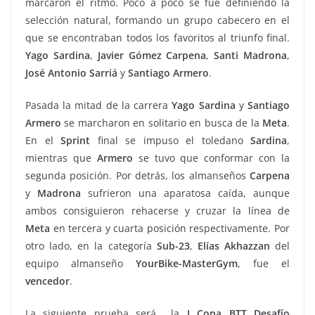
marcaron el ritmo. Poco a poco se fue definiendo la
selección natural, formando un grupo cabecero en el
que se encontraban todos los favoritos al triunfo final.
Yago Sardina
,
Javier Gómez Carpena
,
Santi Madrona
,
José Antonio Sarriá
y
Santiago
Armero
.
Pasada la mitad de la carrera
Yago Sardina
y
Santiago
Armero
se marcharon en solitario en busca de la
Meta
.
En el
Sprint
final se impuso el toledano
Sardina
,
mientras que
Armero
se tuvo que conformar con la
segunda posición. Por detrás, los almanseños
Carpena
y
Madrona
sufrieron una aparatosa caída, aunque
ambos consiguieron rehacerse y cruzar la línea de
Meta
en tercera y cuarta posición respectivamente. Por
otro lado, en la categoría
Sub-23
,
Elías
Akhazzan
del
equipo almanseño
YourBike-MasterGym
, fue el
vencedor
.
La siguiente prueba será la
I Copa BTT Desafío