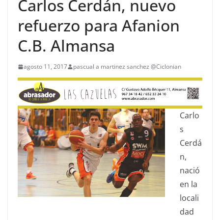
Carlos Cerdán, nuevo
refuerzo para Afanion
C.B. Almansa
agosto 11, 2017
pascual a martinez sanchez @Ciclonian
Carlo
s
Cerdá
n,
nació
en la
locali
dad