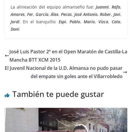
La alineación del equipo almanseño fue:
Juanmi
,
Rafa
,
Amores
,
Fer
,
García
,
Álex
,
Pecas
,
José
Antonio
,
Rober
,
Javi
,
Jordi
. En el banquillo:
Espi
,
Pablo
,
Mario
,
Vizca
,
Cata
,
Dani
.
José Luis Pastor 2º en el Open Maratón de Castilla-La
Mancha BTT XCM 2015
El Juvenil Nacional de la U.D. Almansa no pudo pasar
del empate sin goles ante el Villarrobledo
También te puede gustar