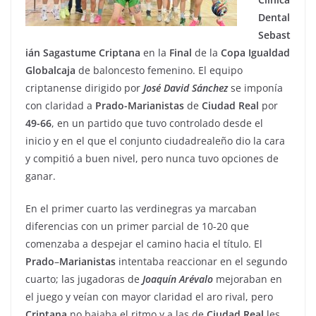
Dental
Sebast
ián Sagastume Criptana
en la
Final
de la
Copa Igualdad
Globalcaja
de baloncesto femenino. El equipo
criptanense dirigido por
José
David
Sánchez
se imponía
con claridad a
Prado-Marianistas
de
Ciudad
Real
por
49-66
, en un partido que tuvo controlado desde el
inicio y en el que el conjunto ciudadrealeño dio la cara
y compitió a buen nivel, pero nunca tuvo opciones de
ganar.
En el primer cuarto las verdinegras ya marcaban
diferencias con un primer parcial de 10-20 que
comenzaba a despejar el camino hacia el título. El
Prado
–
Marianistas
intentaba reaccionar en el segundo
cuarto; las jugadoras de
Joaquín
Arévalo
mejoraban en
el juego y veían con mayor claridad el aro rival, pero
Criptana
no bajaba el ritmo y a las de
Ciudad
Real
les