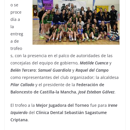
o se
proce
día a
la
entreg
a de
trofeo
s, con la presencia en el palco de autoridades de las
concejalas del equipo de gobierno,
Matilde
Cuenca
y
Belén
Tercero
;
Samuel
Guardiola
y
Raquel
del
Campo
como representantes del club organizador; la alcaldesa
Pilar
Callado
y el presidente de la
Federación de
Baloncesto de Castilla-la Mancha
,
José
Esteban
Gálvez
.
El trofeo a la
Mejor Jugadora del Torneo
fue para
Irene
Izquierdo
del
Clínica Dental Sebastián Sagastume
Criptana
.