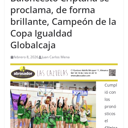
proclama, de forma
brillante, Campeón de la
Copa Igualdad
Globalcaja
febrero 8, 2026
Juan Carlos Mena
Cumpl
ió con
los
pronó
sticos
el
Clínica