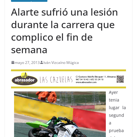
Alarte sufrió una lesión
durante la carrera que
complico el fin de
semana
mayo 27, 2013
Iván Vizcaíno Múgica
Ayer
tenia
lugar la
segund
a
prueba