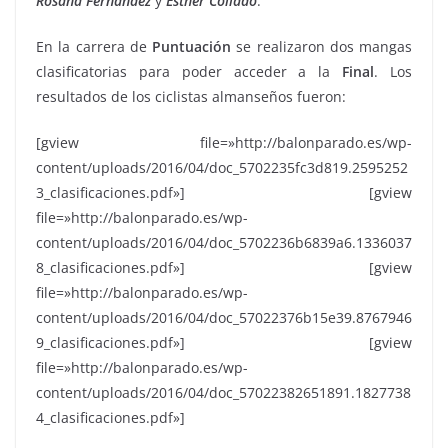
Rosana
Fernández
y
Esther
Collado
.
En la carrera de
Puntuación
se realizaron dos mangas
clasificatorias para poder acceder a la
Final
. Los
resultados de los ciclistas almanseños fueron:
[gview file=»http://balonparado.es/wp-
content/uploads/2016/04/doc_5702235fc3d819.2595252
3_clasificaciones.pdf»] [gview
file=»http://balonparado.es/wp-
content/uploads/2016/04/doc_5702236b6839a6.1336037
8_clasificaciones.pdf»] [gview
file=»http://balonparado.es/wp-
content/uploads/2016/04/doc_57022376b15e39.8767946
9_clasificaciones.pdf»] [gview
file=»http://balonparado.es/wp-
content/uploads/2016/04/doc_57022382651891.1827738
4_clasificaciones.pdf»]