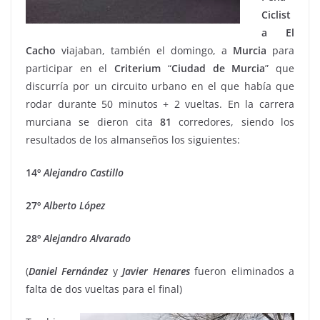
Ciclist
a El
Cacho
viajaban, también el domingo, a
Murcia
para
participar en el
Criterium
“
Ciudad de Murcia
” que
discurría por un circuito urbano en el que había que
rodar durante 50 minutos + 2 vueltas. En la carrera
murciana se dieron cita
81
corredores, siendo los
resultados de los almanseños los siguientes:
14º
Alejandro
Castillo
27º
Alberto
López
28º
Alejandro
Alvarado
(
Daniel
Fernández
y
Javier
Henares
fueron eliminados a
falta de dos vueltas para el final)