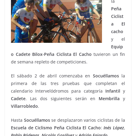
la
Peña
Ciclist
a El
cacho
y el
Equip
o Cadete Bilox-Peña Ciclista El Cacho
tuvieron un fin
de semana repleto de competiciones.
El sábado 2 de abril comenzaba en
Socuéllamos
la
primera de las tres pruebas que completan el
calendario Intervelódromos para categoría
Infantil
y
Cadete
. Las dos siguientes serán en
Membrilla
y
Villarrobledo
.
Hasta
Socuéllamos
se desplazaron varios ciclistas de la
Escuela de Ciclismo Peña Ciclista El
Cacho
:
Inés López
,
Pablo
Ródenas
,
Nicolás
Gosálvez
y
Adrián
Fajardo
.