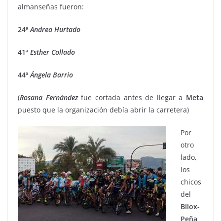
almanseñas fueron:
24ª
Andrea Hurtado
41ª
Esther
Collado
44ª
Ángela
Barrio
(
Rosana
Fernández
fue cortada antes de llegar a
Meta
puesto que la organización debía abrir la carretera)
Por
otro
lado,
los
chicos
del
Bilox-
Peña