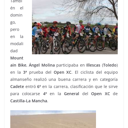
Tambi
én el
domin
go,
pero
en la
modali
dad
Mount
ain Bike
,
Ángel Molina
participaba en
Illescas
(
Toledo
)
en la
3ª
prueba del
Open XC
. El ciclista del equipo
almanseño realizó una buena carrera y en categoría
Cadete
entró
6º
en la carrera, clasificación que le sirve
para colocarse
4º
en la
General
del
Open XC
de
Castilla-La Mancha
.