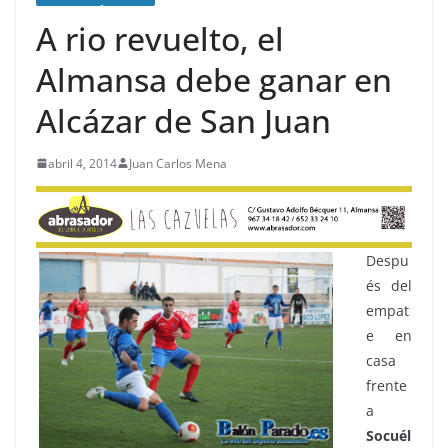
A rio revuelto, el
Almansa debe ganar en
Alcázar de San Juan
abril 4, 2014
Juan Carlos Mena
Despu
és del
empat
e en
casa
frente
a
Socuél