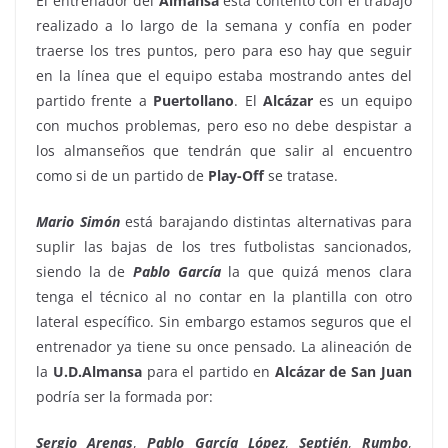
El entrenador del
Almansa
está contento con el trabajo
realizado a lo largo de la semana y confía en poder
traerse los tres puntos, pero para eso hay que seguir
en la línea que el equipo estaba mostrando antes del
partido frente a
Puertollano
. El
Alcázar
es un equipo
con muchos problemas, pero eso no debe despistar a
los almanseños que tendrán que salir al encuentro
como si de un partido de
Play-Off
se tratase.
Mario Simón
está barajando distintas alternativas para
suplir las bajas de los tres futbolistas sancionados,
siendo la de
Pablo García
la que quizá menos clara
tenga el técnico al no contar en la plantilla con otro
lateral específico. Sin embargo estamos seguros que el
entrenador ya tiene su once pensado. La alineación de
la
U.D.Almansa
para el partido en
Alcázar de San Juan
podría ser la formada por:
Sergio Arenas
,
Pablo García López
,
Septién
,
Rumbo
,