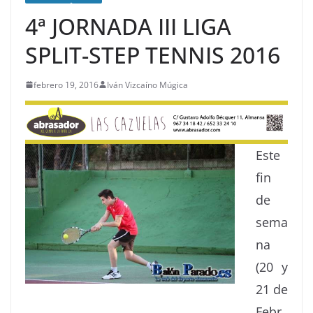
4ª JORNADA III LIGA
SPLIT-STEP TENNIS 2016
febrero 19, 2016
Iván Vizcaíno Múgica
Este
fin
de
sema
na
(20 y
21 de
Febr