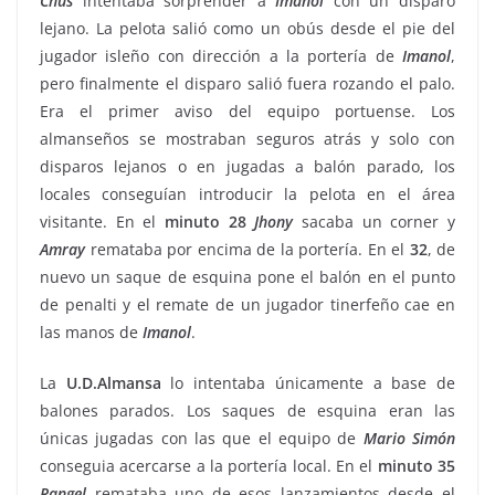
Chus
intentaba sorprender a
Imanol
con un disparo
lejano. La pelota salió como un obús desde el pie del
jugador isleño con dirección a la portería de
Imanol
,
pero finalmente el disparo salió fuera rozando el palo.
Era el primer aviso del equipo portuense. Los
almanseños se mostraban seguros atrás y solo con
disparos lejanos o en jugadas a balón parado, los
locales conseguían introducir la pelota en el área
visitante. En el
minuto
28
Jhony
sacaba un corner y
Amray
remataba por encima de la portería. En el
32
, de
nuevo un saque de esquina pone el balón en el punto
de penalti y el remate de un jugador tinerfeño cae en
las manos de
Imanol
.
La
U.D.Almansa
lo intentaba únicamente a base de
balones parados. Los saques de esquina eran las
únicas jugadas con las que el equipo de
Mario
Simón
conseguia acercarse a la portería local. En el
minuto
35
Rangel
remataba uno de esos lanzamientos desde el