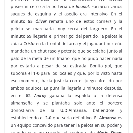
pusieron cerco a la portería de
Imanol
. Forzaron varios
saques de esquina y el asedio era intensivo. En el
minuto
55
Óliver
remata uno de estos corners y la
pelota se marcharia muy cerca del larguero. En el
minuto
59
llegaría el primer gol del partido, la pelota le
caia a
Cristo
en la frontal del área y el jugador tinerfeño
mandaba un chut raso y potente que se colaba junto al
palo de la meta de un Imanol que no pudo hacer nada
por evitarlo a pesar de su estirada. Bonito gol, que
suponía el
1-0
para los locales y que, por lo visto hasta
ese momento, hacía justicia con el juego ofrecido por
ambos equipos. La puntilla llegaría 3 minutos después,
en el
62
Amray
ganaba la espalda a la defensa
almanseña y se plantaba solo ante el portero
donostiarra de la
U.D.Almansa
, batiéndole y
estableciendo el
2-0
que sería definitivo. El
Almansa
es
un equipo concevido para tener la pelota en su poder y
cuando esto no sucede, el conjunto de
Mario
Simón