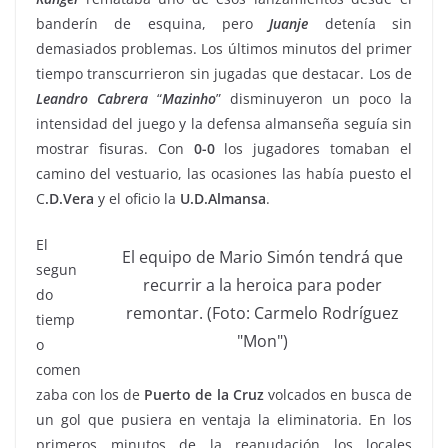
banderín de esquina, pero
Juanje
detenía sin
demasiados problemas. Los últimos minutos del primer
tiempo transcurrieron sin jugadas que destacar. Los de
Leandro
Cabrera
“
Mazinho
” disminuyeron un poco la
intensidad del juego y la defensa almanseña seguía sin
mostrar fisuras. Con
0-0
los jugadores tomaban el
camino del vestuario, las ocasiones las había puesto el
C
.D.Vera
y el oficio la
U.D.Almansa
.
El
El equipo de Mario Simón tendrá que
segun
recurrir a la heroica para poder
do
remontar. (Foto: Carmelo Rodríguez
tiemp
"Mon")
o
comen
zaba con los de
Puerto de la Cruz
volcados en busca de
un gol que pusiera en ventaja la eliminatoria. En los
primeros minutos de la reanudación los locales