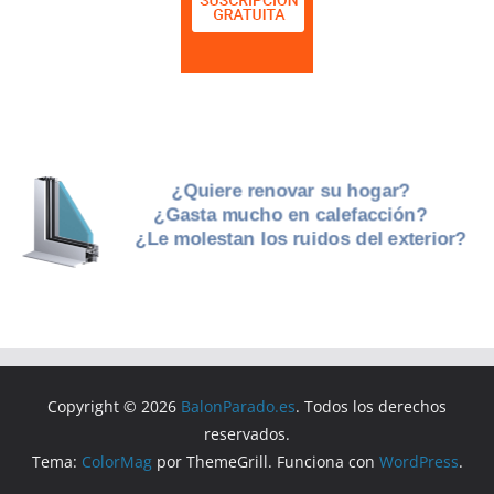
Copyright © 2026
BalonParado.es
. Todos los derechos
reservados.
Tema:
ColorMag
por ThemeGrill. Funciona con
WordPress
.