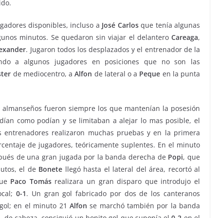
ido.
ugadores disponibles, incluso a
José
Carlos
que tenía algunas
gunos minutos. Se quedaron sin viajar el delantero
Careaga
,
exander
. Jugaron todos los desplazados y el entrenador de la
endo a algunos jugadores en posiciones que no son las
ster
de mediocentro, a
Alfon
de lateral o a
Peque
en la punta
los almanseños fueron siempre los que mantenían la posesión
ndían como podían y se limitaban a alejar lo mas posible, el
s entrenadores realizaron muchas pruebas y en la primera
orcentaje de jugadores, teóricamente suplentes. En el minuto
espués de una gran jugada por la banda derecha de
Popi
, que
utos, el de
Bonete
llegó hasta el lateral del área, recortó al
que
Paco
Tomás
realizara un gran disparo que introdujo el
ocal;
0-1
. Un gran gol fabricado por dos de los canteranos
gol; en el minuto 21
Alfon
se marchó también por la banda
i
, de cabeza, consiguió un bonito gol que suponía el
0-2
en el