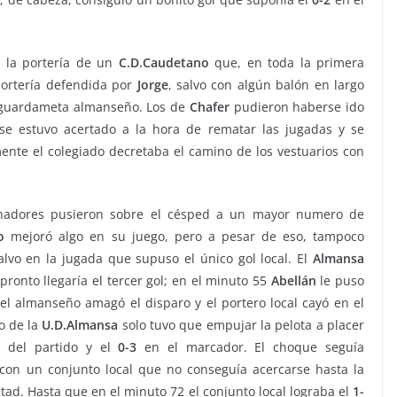
 la portería de un
C.D.Caudetano
que, en toda la primera
portería defendida por
Jorge
, salvo con algún balón en largo
 guardameta almanseño. Los de
Chafer
pudieron haberse ido
se estuvo acertado a la hora de rematar las jugadas y se
ente el colegiado decretaba el camino de los vestuarios con
enadores pusieron sobre el césped a un mayor numero de
o
mejoró algo en su juego, pero a pesar de eso, tampoco
alvo en la jugada que supuso el único gol local. El
Almansa
pronto llegaría el tercer gol; en el minuto 55
Abellán
le puso
el almanseño amagó el disparo y el portero local cayó en el
o de la
U.D.Almansa
solo tuvo que empujar la pelota a placer
 del partido y el
0-3
en el marcador. El choque seguía
 con un conjunto local que no conseguía acercarse hasta la
ad. Hasta que en el minuto 72 el conjunto local lograba el
1-