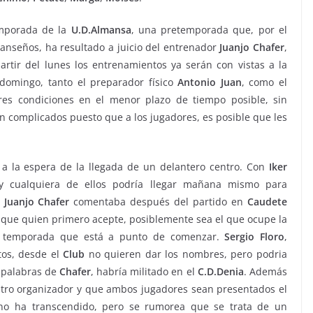
emporada de la
U.D.Almansa
, una pretemporada que, por el
lmanseños, ha resultado a juicio del entrenador
Juanjo
Chafer
,
rtir del lunes los entrenamientos ya serán con vistas a la
domingo, tanto el preparador físico
Antonio
Juan
, como el
res condiciones en el menor plazo de tiempo posible, sin
n complicados puesto que a los jugadores, es posible que les
á a la espera de la llegada de un delantero centro. Con
Iker
y cualquiera de ellos podría llegar mañana mismo para
.
Juanjo
Chafer
comentaba después del partido en
Caudete
y que quien primero acepte, posiblemente sea el que ocupe la
 temporada que está a punto de comenzar.
Sergio
Floro
,
tos, desde el
Club
no quieren dar los nombres, pero podria
 palabras de
Chafer
, habría militado en el
C.D.Denia
. Además
tro organizador y que ambos jugadores sean presentados el
no ha transcendido, pero se rumorea que se trata de un