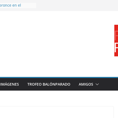
bronce en el
l Mundo de
aza
nes en el primer
orada
 disfrutar de un
rnacional XXI Torneo
 Ajedrez
erra la plantilla y
bajo de
sigue sumando
yecto 26/27
IMÁGENES
TROFEO BALÓNPARADO
AMIGOS