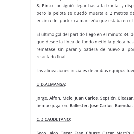
3
;
Pinto
consiguió llegar hasta la frontal y dis
pero la pelota se quedó muerta a 2 metros de
encima del portero almanseño que estaba en el 
El ultimo gol del partido llegó en el minuto 84
que desde la línea de fondo metió la pelota ha
rematase sin parar y batiera de nuevo al po
resultado final.
Las alineaciones iniciales de ambos equipos fue
U.D.ALMANSA
:
Jorge
,
Alfon
,
Mele
,
Juan Carlos
,
Septién
,
Eleazar
tiempo jugaron:
Ballester
,
José
Carlos
,
Buendía
,
C.D.CAUDETANO
:
Seco
,
Jaico
,
Oscar
,
Fran
,
Churre
,
Oscar
,
Martín
,