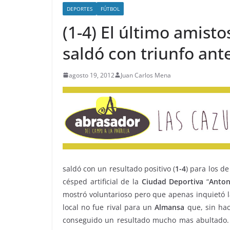
DEPORTES
FÚTBOL
(1-4) El último amist
saldó con triunfo ant
agosto 19, 2012
Juan Carlos Mena
saldó con un resultado positivo (
1-4
) para los d
césped artificial de la
Ciudad
Deportiva
“
Anton
mostró voluntarioso pero que apenas inquietó l
local no fue rival para un
Almansa
que, sin hac
conseguido un resultado mucho mas abultado. L