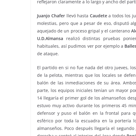
reflejaron claramente a lo largo y ancho del part
Juanjo
Chafer
llevó hasta
Caudete
a todos los j
molestias, pero que a pesar de eso, disputó al
aquejado de un proceso gripal y el canterano
Al
U.D.Almansa
realizó distintas pruebas poni
habituales, así pudimos ver por ejemplo a
Balle
de ataque.
El partido en si no fue nada del otro jueves, 
de la pelota, mientras que los locales se defe
balón de las inmediaciones de su área. Ambo
parte, los equipos iniciales tenían un mayor p
14 llegaría el primer gol de los almanseños d
estuvo muy activo durante los primeros 45 min
defensor y puso el balón en la frontal para 
esférico por toda la escuadra en la portería l
almanseños. Poco después llegaría el segundo 
derecha y centró al interior del área donde
Pop