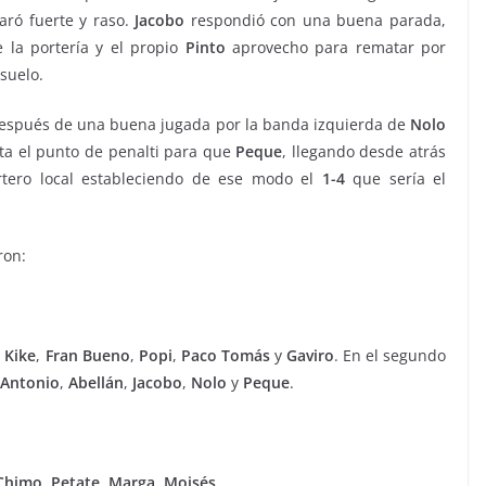
paró fuerte y raso.
Jacobo
respondió con una buena parada,
 la portería y el propio
Pinto
aprovecho para rematar por
suelo.
, después de una buena jugada por la banda izquierda de
Nolo
sta el punto de penalti para que
Peque
, llegando desde atrás
rtero local estableciendo de ese modo el
1-4
que sería el
ron:
,
Kike
,
Fran Bueno
,
Popi
,
Paco
Tomás
y
Gaviro
. En el segundo
Antonio
,
Abellán
,
Jacobo
,
Nolo
y
Peque
.
Chimo
,
Petate
,
Marga
,
Moisés
.