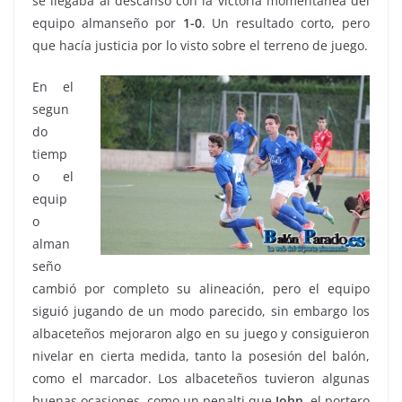
se llegaba al descanso con la victoria momentánea del
equipo almanseño por
1-0
. Un resultado corto, pero
que hacía justicia por lo visto sobre el terreno de juego.
En el
segun
do
tiemp
o el
equip
o
alman
seño
cambió por completo su alineación, pero el equipo
siguió jugando de un modo parecido, sin embargo los
albaceteños mejoraron algo en su juego y consiguieron
nivelar en cierta medida, tanto la posesión del balón,
como el marcador. Los albaceteños tuvieron algunas
buenas ocasiones, como un penalti que
John
, el portero