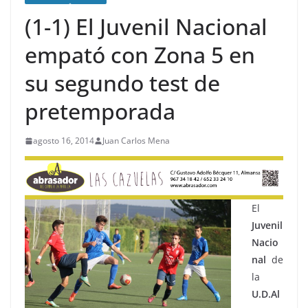
(1-1) El Juvenil Nacional
empató con Zona 5 en
su segundo test de
pretemporada
agosto 16, 2014
Juan Carlos Mena
El
Juvenil
Nacio
nal
de
la
U.D.Al