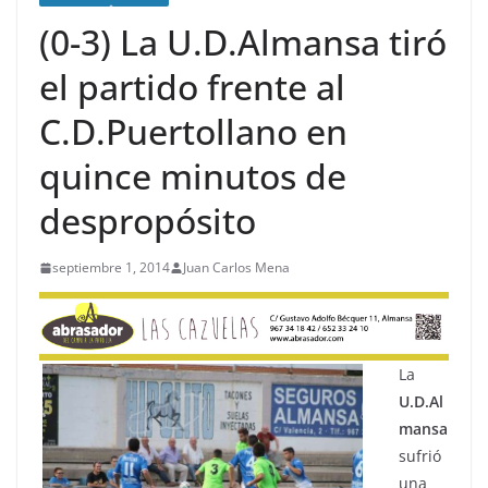
(0-3) La U.D.Almansa tiró
el partido frente al
C.D.Puertollano en
quince minutos de
despropósito
septiembre 1, 2014
Juan Carlos Mena
La
U.D.Al
mansa
sufrió
una