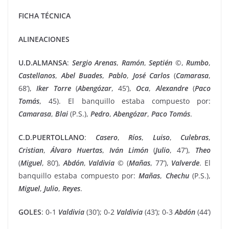
FICHA TÉCNICA
ALINEACIONES
U.D.ALMANSA
:
Sergio Arenas
,
Ramón
,
Septién
©,
Rumbo
,
Castellanos
,
Abel Buades
,
Pablo
,
José Carlos
(
Camarasa
,
68’),
Iker Torre
(
Abengózar
, 45’),
Oca
,
Alexandre
(
Paco
Tomás
, 45). El banquillo estaba compuesto por:
Camarasa
,
Blai
(P.S.),
Pedro
,
Abengózar
,
Paco
Tomás
.
C.D.PUERTOLLANO
:
Casero
,
Ríos
,
Luiso
,
Culebras
,
Cristian
,
Álvaro Huertas
,
Iván
Limón
(
Julio
, 47’),
Theo
(
Miguel
, 80’),
Abdón
,
Valdivia
© (
Mañas
, 77’),
Valverde
. El
banquillo estaba compuesto por:
Mañas
,
Chechu
(P.S.),
Miguel
,
Julio
,
Reyes
.
GOLES
: 0-1
Valdivia
(30’); 0-2
Valdivia
(43’); 0-3
Abdón
(44’)