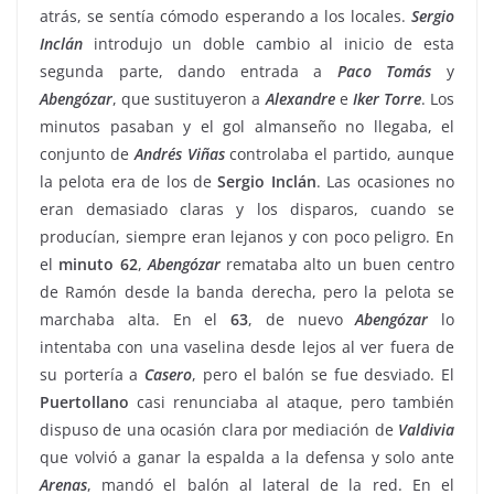
atrás, se sentía cómodo esperando a los locales.
Sergio
Inclán
introdujo un doble cambio al inicio de esta
segunda parte, dando entrada a
Paco
Tomás
y
Abengózar
, que sustituyeron a
Alexandre
e
Iker
Torre
. Los
minutos pasaban y el gol almanseño no llegaba, el
conjunto de
Andrés
Viñas
controlaba el partido, aunque
la pelota era de los de
Sergio
Inclán
. Las ocasiones no
eran demasiado claras y los disparos, cuando se
producían, siempre eran lejanos y con poco peligro. En
el
minuto 62
,
Abengózar
remataba alto un buen centro
de Ramón desde la banda derecha, pero la pelota se
marchaba alta. En el
63
, de nuevo
Abengózar
lo
intentaba con una vaselina desde lejos al ver fuera de
su portería a
Casero
, pero el balón se fue desviado. El
Puertollano
casi renunciaba al ataque, pero también
dispuso de una ocasión clara por mediación de
Valdivia
que volvió a ganar la espalda a la defensa y solo ante
Arenas
, mandó el balón al lateral de la red. En el