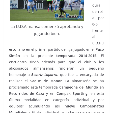
dura
derrot
a por
0-3
La U.D.Almansa comenzó apretando y
frente
jugando bien.
al
C.D.Pu
ertollano
en el primer partido de liga jugado en el
Paco
Simón
en la presente
temporada
2014-2015
. El
encuentro sirvió además para que el club y los
aficionados almanseños rindieran un pequeño
homenaje a
Beatriz Laparra
, que fue la encargada de
realizar el
Saque de Honor
. La almanseña se ha
proclamado esta temporada
Campeona del Mundo
en
Recorridos de Caza
y en
Compak
Sporting
, en esta
última modalidad en categoría individual y por
equipos; acumulando así
nueve
Campeonatos
Mundiales
a título individual, a lo largo de su carrera