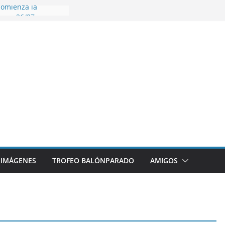
omienza la
nos 26/27
 disfrutar de un
rnacional XXI Torneo
 Ajedrez
erra la plantilla y
bajo de
sigue sumando
yecto 26/27
bronce en el
l Mundo de
aza
IMÁGENES
TROFEO BALÓNPARADO
AMIGOS