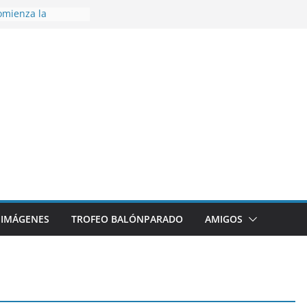
omienza la
nos 26/27
disfrutar de un
nacional XXI Torneo
Ajedrez
rra la plantilla y
ajo de
igue sumando
ecto 26/27
ronce en el
 Mundo de
za
IMÁGENES
TROFEO BALÓNPARADO
AMIGOS