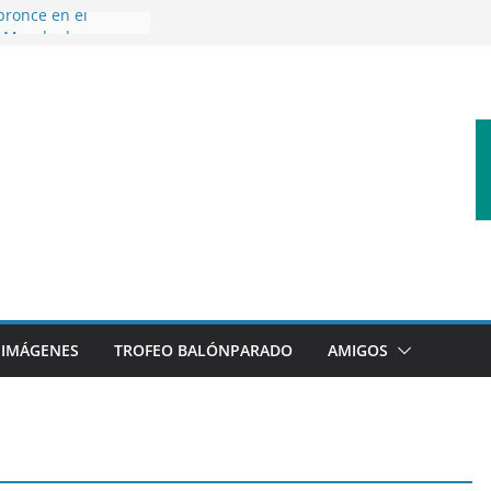
bronce en el
l Mundo de
aza
nes en el primer
orada
 disfrutar de un
rnacional XXI Torneo
 Ajedrez
erra la plantilla y
bajo de
sigue sumando
yecto 26/27
IMÁGENES
TROFEO BALÓNPARADO
AMIGOS