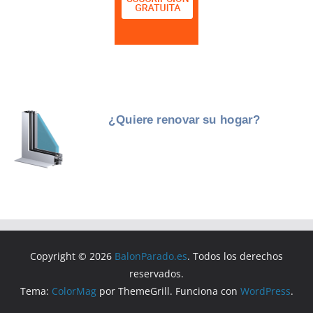
Copyright © 2026
BalonParado.es
. Todos los derechos
reservados.
Tema:
ColorMag
por ThemeGrill. Funciona con
WordPress
.