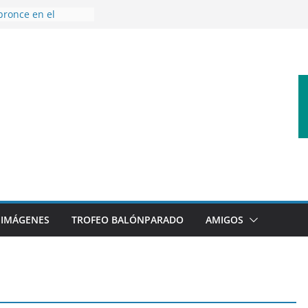
bronce en el
l Mundo de
aza
nes en el primer
orada
 disfrutar de un
rnacional XXI Torneo
 Ajedrez
erra la plantilla y
bajo de
sigue sumando
yecto 26/27
IMÁGENES
TROFEO BALÓNPARADO
AMIGOS