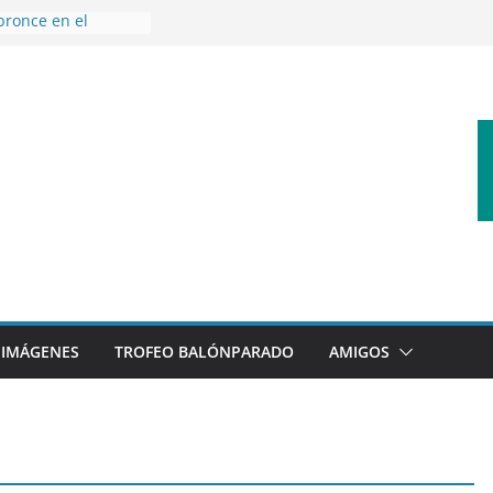
bronce en el
l Mundo de
aza
nes en el primer
orada
 disfrutar de un
rnacional XXI Torneo
 Ajedrez
erra la plantilla y
bajo de
sigue sumando
yecto 26/27
IMÁGENES
TROFEO BALÓNPARADO
AMIGOS