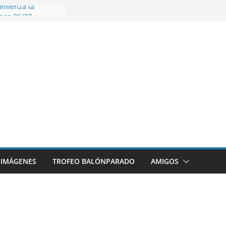
omienza la
nos 26/27
disfrutar de un
nacional XXI Torneo
Ajedrez
rra la plantilla y
ajo de
igue sumando
ecto 26/27
ronce en el
 Mundo de
za
IMÁGENES
TROFEO BALÓNPARADO
AMIGOS