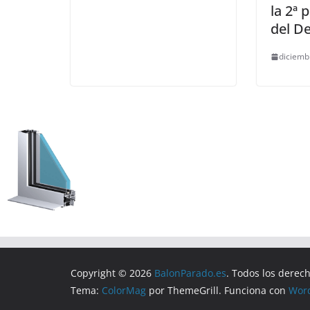
la 2ª 
del D
diciemb
Copyright © 2026
BalonParado.es
. Todos los derec
Tema:
ColorMag
por ThemeGrill. Funciona con
Wor