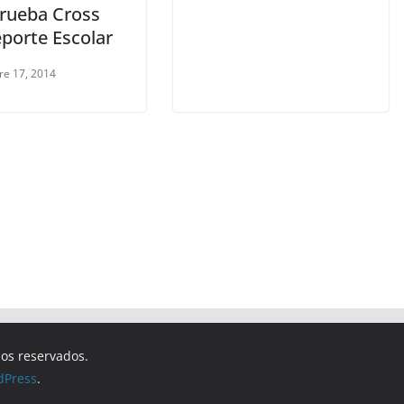
prueba Cross
eporte Escolar
re 17, 2014
hos reservados.
dPress
.